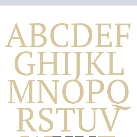
A
B
C
D
E
F
G
H
I
J
K
L
M
N
O
P
Q
Biografico
R
S
T
U
V