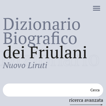
Dizionario
Biografico
dei Friulani
Dizionario
Nuovo Liruti
Cerca
ricerca avanzata