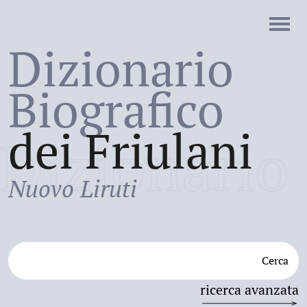
Dizionario
Biografico
dei Friulani
Dizionario
Nuovo Liruti
Cerca
ricerca avanzata