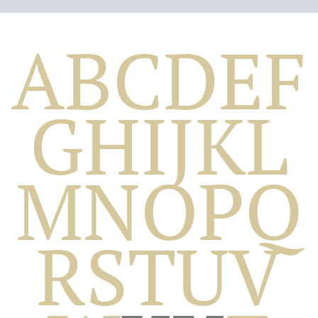
A
B
C
D
E
F
G
H
I
J
K
L
M
N
O
P
Q
Biografico
R
S
T
U
V