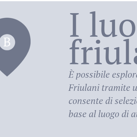
I lu
friu
riula
È possibile esplor
Friulani
tramite u
consente di selezi
base al luogo di at