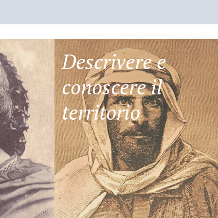
Descrivere e
conoscere il
territorio