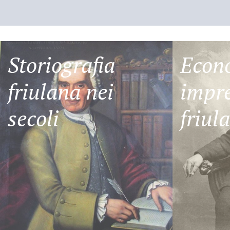
Storiografia
Econ
friulana nei
impre
secoli
friul