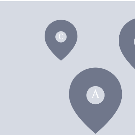
dei F