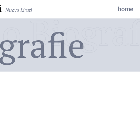
i
home
Nuovo Liruti
o Biograf
grafie