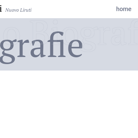
i
home
Nuovo Liruti
o Biograf
grafie