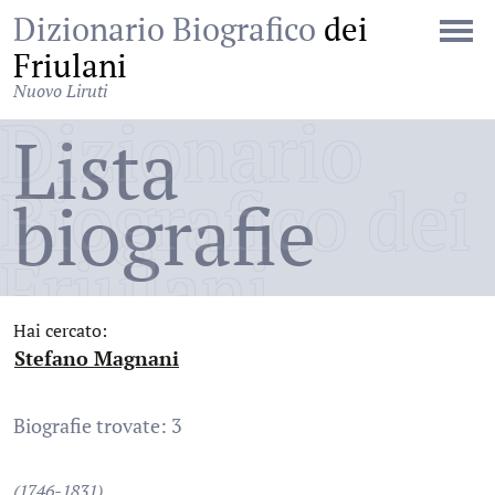
Dizionario Biografico
dei
Friulani
Nuovo Liruti
Dizionario
Lista
Biografico dei
biografie
Friulani
Hai cercato:
Stefano Magnani
:
Biografie trovate: 3
(1746-1831)