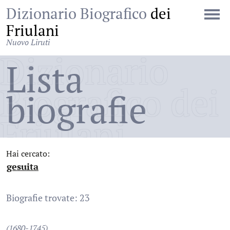
Dizionario Biografico
dei
Friulani
Nuovo Liruti
Dizionario
Lista
Biografico dei
biografie
Friulani
Hai cercato:
gesuita
:
Biografie trovate: 23
(1680-1745)