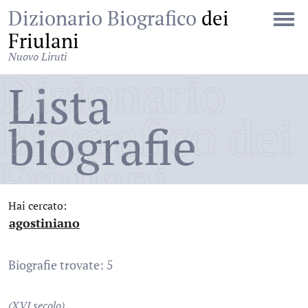
Dizionario Biografico
dei
Friulani
Nuovo Liruti
Dizionario
Lista
Biografico dei
biografie
Friulani
Hai cercato:
agostiniano
:
Biografie trovate: 5
(XVI secolo)