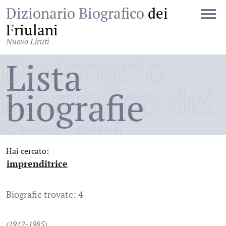
Dizionario Biografico
dei
Friulani
Nuovo Liruti
Dizionario
Lista
Biografico dei
biografie
Friulani
Hai cercato:
imprenditrice
:
Biografie trovate: 4
(1912-1985)