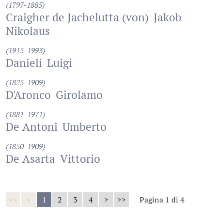
(1797-1885)
Craigher de Jachelutta (von)
Jakob
Nikolaus
(1915-1993)
Danieli
Luigi
(1825-1909)
D'Aronco
Girolamo
(1881-1971)
De Antoni
Umberto
(1850-1909)
De Asarta
Vittorio
<<
<
1
2
3
4
>
>>
Pagina 1 di 4