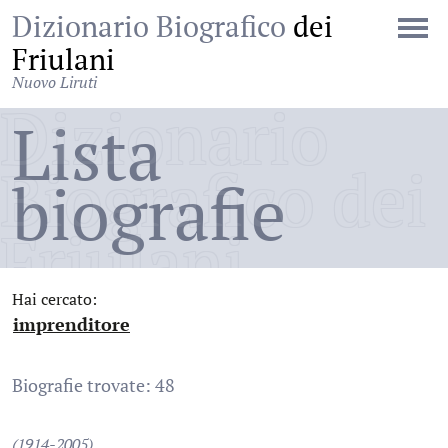
Dizionario Biografico
dei
Friulani
Nuovo Liruti
Dizionario
Lista
Biografico dei
biografie
Friulani
Hai cercato:
imprenditore
:
Biografie trovate: 48
(1914-2005)