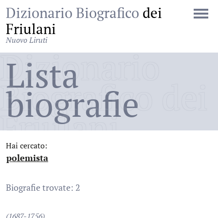
Dizionario Biografico
dei
Friulani
Nuovo Liruti
Dizionario
Lista
Biografico dei
biografie
Friulani
Hai cercato:
polemista
:
Biografie trovate: 2
(1687-1756)