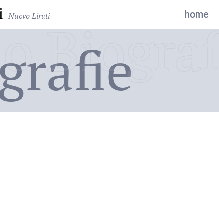
i
home
Nuovo Liruti
o Biograf
grafie