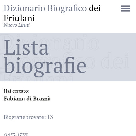
Dizionario Biografico
dei
Friulani
Nuovo Liruti
Dizionario
Lista
Biografico dei
biografie
Friulani
Hai cercato:
Fabiana di Brazzà
:
Biografie trovate: 13
(1653-1738)