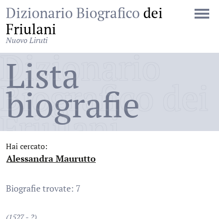
Dizionario Biografico
dei
Friulani
Nuovo Liruti
Dizionario
Lista
Biografico dei
biografie
Friulani
Hai cercato:
Alessandra Maurutto
:
Biografie trovate: 7
(1527 - ?)