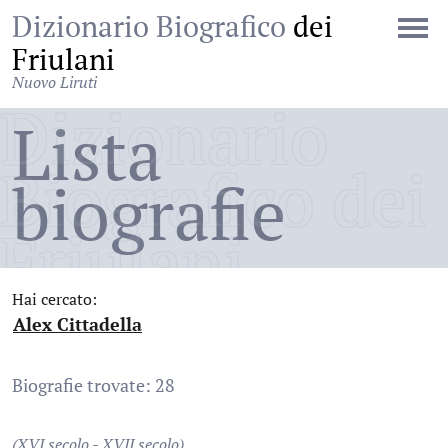
Dizionario Biografico
dei
Friulani
Nuovo Liruti
Dizionario
Lista
Biografico dei
biografie
Friulani
Hai cercato:
Alex Cittadella
:
Biografie trovate: 28
(XVI secolo - XVII secolo)