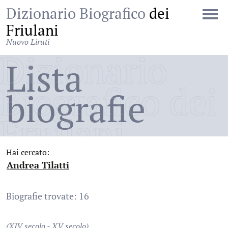
Dizionario Biografico
dei
Friulani
Nuovo Liruti
Dizionario
Lista
Biografico dei
biografie
Friulani
Hai cercato:
Andrea Tilatti
:
Biografie trovate: 16
(XIV secolo - XV secolo)