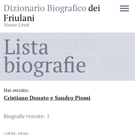
Dizionario Biografico
dei
Friulani
Nuovo Liruti
Dizionario
Lista
Biografico dei
biografie
Friulani
Hai cercato:
Cristiano Donato e Sandro Piussi
:
Biografie trovate: 1
(1850-1926)