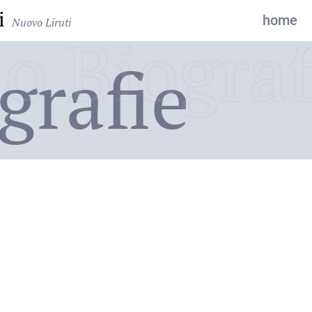
i
home
Nuovo Liruti
o Biograf
grafie