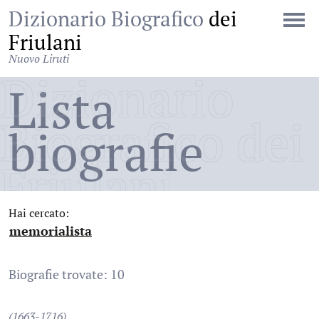
Dizionario Biografico
dei
Friulani
Nuovo Liruti
Dizionario
Lista
Biografico dei
biografie
Friulani
Hai cercato:
memorialista
:
Biografie trovate: 10
(1663-1716)