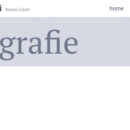
i
home
Nuovo Liruti
o Biograf
grafie