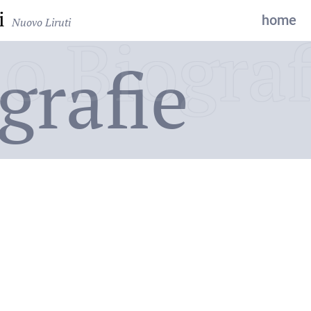
i
home
Nuovo Liruti
o Biograf
grafie