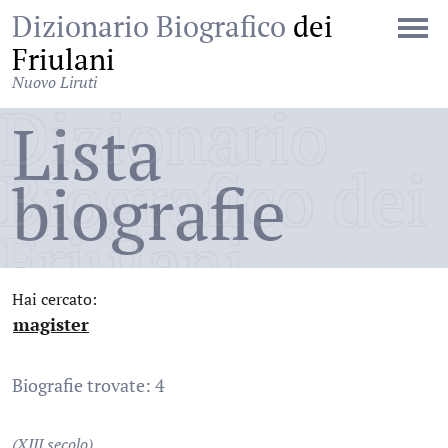
Dizionario Biografico
dei
Friulani
Nuovo Liruti
Dizionario
Lista
Biografico dei
biografie
Friulani
Hai cercato:
magister
:
Biografie trovate: 4
(XIII secolo)