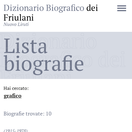
Dizionario Biografico
dei
Friulani
Nuovo Liruti
Dizionario
Lista
Biografico dei
biografie
Friulani
Hai cercato:
grafico
:
Biografie trovate: 10
(1915-1978)