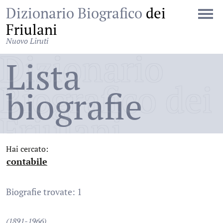
Dizionario Biografico
dei
Friulani
Nuovo Liruti
Dizionario
Lista
Biografico dei
biografie
Friulani
Hai cercato:
contabile
:
Biografie trovate: 1
(1891-1966)