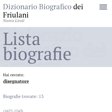
Dizionario Biografico
dei
Friulani
Nuovo Liruti
Dizionario
Lista
Biografico dei
biografie
Friulani
Hai cercato:
disegnatore
:
Biografie trovate: 13
(1677-1743)