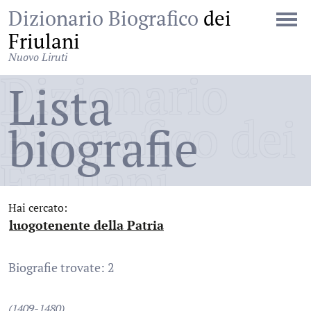
Dizionario Biografico
dei
Friulani
Nuovo Liruti
Dizionario
Lista
Biografico dei
biografie
Friulani
Hai cercato:
luogotenente della Patria
:
Biografie trovate: 2
(1409-1480)