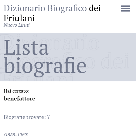
Dizionario Biografico
dei
Friulani
Nuovo Liruti
Dizionario
Lista
Biografico dei
biografie
Friulani
Hai cercato:
benefattore
:
Biografie trovate: 7
(1888-1969)