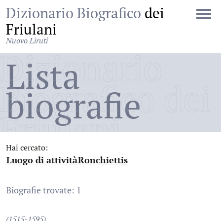
Dizionario Biografico
dei
Friulani
Nuovo Liruti
Dizionario
Lista
Biografico dei
biografie
Friulani
Hai cercato:
Luogo di attività
Ronchiettis
:
:
Biografie trovate: 1
(1515-1595)