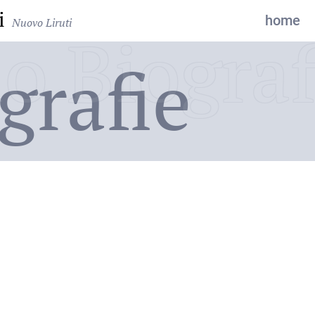
i
home
Nuovo Liruti
o Biograf
grafie