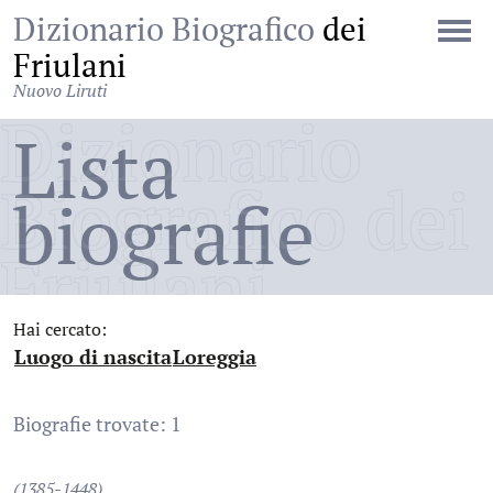
Dizionario Biografico
dei
Friulani
Nuovo Liruti
Dizionario
Lista
Biografico dei
biografie
Friulani
Hai cercato:
Luogo di nascita
Loreggia
:
:
Biografie trovate: 1
(1385-1448)