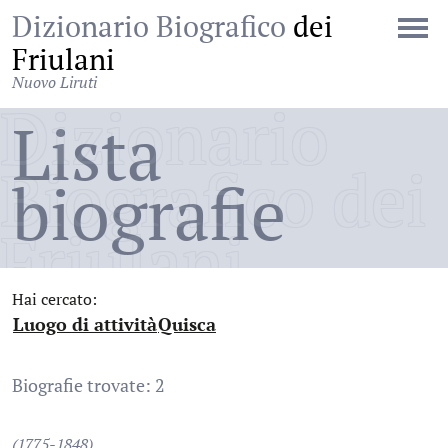
Dizionario Biografico
dei
Friulani
Nuovo Liruti
Dizionario
Lista
Biografico dei
biografie
Friulani
Hai cercato:
Luogo di attività
Quisca
:
:
Biografie trovate: 2
(1775-1848)