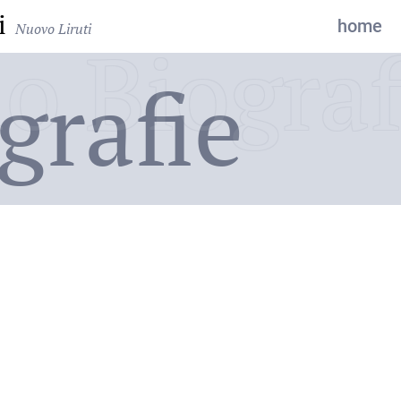
i
home
Nuovo Liruti
o Biograf
grafie