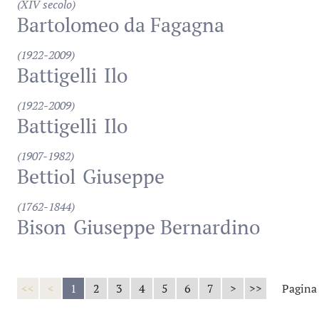
(XIV secolo)
Bartolomeo da Fagagna
(1922-2009)
Battigelli
Ilo
(1922-2009)
Battigelli
Ilo
(1907-1982)
Bettiol
Giuseppe
(1762-1844)
Bison
Giuseppe Bernardino
<<
<
1
2
3
4
5
6
7
>
>>
Pagina 