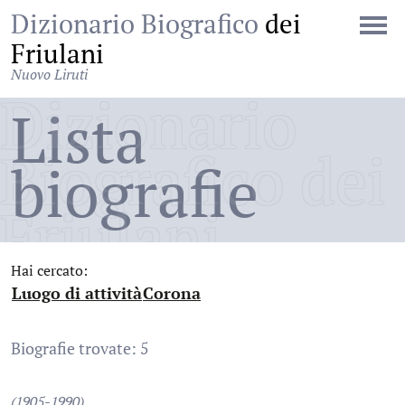
Dizionario Biografico
dei
Friulani
Nuovo Liruti
Dizionario
Lista
Biografico dei
biografie
Friulani
Hai cercato:
Luogo di attività
Corona
:
:
Biografie trovate: 5
(1905-1990)