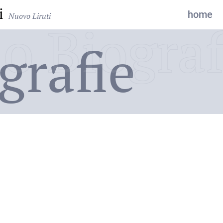
i
home
Nuovo Liruti
o Biograf
grafie