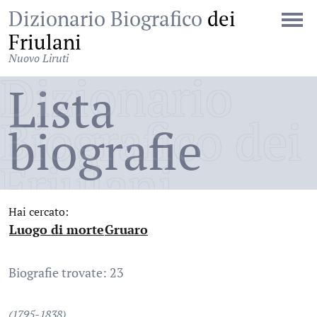
Dizionario Biografico
dei
Friulani
Nuovo Liruti
Dizionario
Lista
Biografico dei
biografie
Friulani
Hai cercato:
Luogo di morte
Gruaro
:
:
Biografie trovate: 23
(1795-1838)