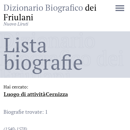
Dizionario Biografico
dei
Friulani
Nuovo Liruti
Dizionario
Lista
Biografico dei
biografie
Friulani
Hai cercato:
Luogo di attività
Cernizza
:
:
Biografie trovate: 1
(1540-1578)