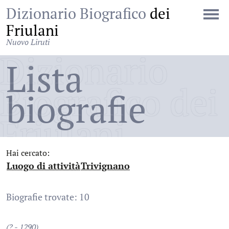
Dizionario Biografico
dei
Friulani
Nuovo Liruti
Dizionario
Lista
Biografico dei
biografie
Friulani
Hai cercato:
Luogo di attività
Trivignano
:
:
Biografie trovate: 10
(? - 1290)