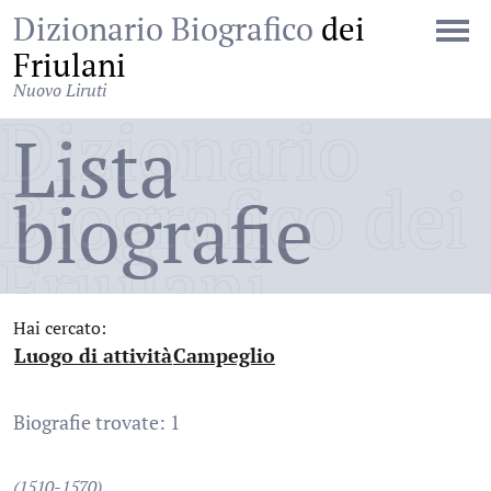
Dizionario Biografico
dei
Friulani
Nuovo Liruti
Dizionario
Lista
Biografico dei
biografie
Friulani
Hai cercato:
Luogo di attività
Campeglio
:
:
Biografie trovate: 1
(1510-1570)