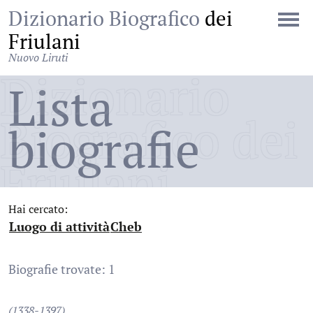
Dizionario Biografico
dei
Friulani
Nuovo Liruti
Dizionario
Lista
Biografico dei
biografie
Friulani
Hai cercato:
Luogo di attività
Cheb
:
:
Biografie trovate: 1
(1338-1397)