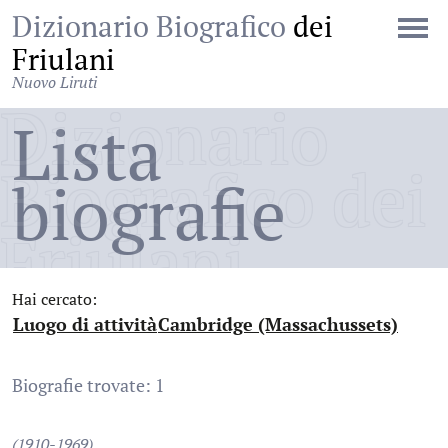
Dizionario Biografico
dei
Friulani
Nuovo Liruti
Dizionario
Lista
Biografico dei
biografie
Friulani
Hai cercato:
Luogo di attività
Cambridge (Massachussets)
:
:
Biografie trovate: 1
(1910-1969)