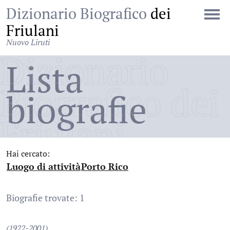
Dizionario Biografico
dei
Friulani
Nuovo Liruti
Dizionario
Lista
Biografico dei
biografie
Friulani
Hai cercato:
Luogo di attività
Porto Rico
:
:
Biografie trovate: 1
(1922-2001)