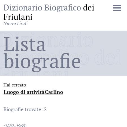
Dizionario Biografico
dei
Friulani
Nuovo Liruti
Dizionario
Lista
Biografico dei
biografie
Friulani
Hai cercato:
Luogo di attività
Carlino
:
:
Biografie trovate: 2
(1882-1969)