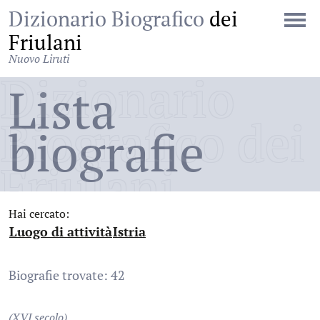
Dizionario Biografico
dei
Friulani
Nuovo Liruti
Dizionario
Lista
Biografico dei
biografie
Friulani
Hai cercato:
Luogo di attività
Istria
:
:
Biografie trovate: 42
(XVI secolo)