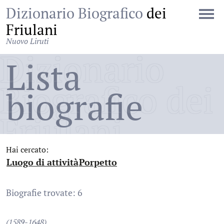
Dizionario Biografico
dei
Friulani
Nuovo Liruti
Dizionario
Lista
Biografico dei
biografie
Friulani
Hai cercato:
Luogo di attività
Porpetto
:
:
Biografie trovate: 6
(1589-1648)