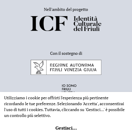
Nell'ambito del progetto
Con il sostegno di
Utilizziamo i cookie per offrirti l'esperienza più pertinente
ricordando le tue preferenze. Selezionando
'Accetta'
, acconsentirai
l'uso di tutti i cookies. Tuttavia, cliccando su
'Gestisci...'
è possibile
un controllo più selettivo.
INFORMAZIONI EDITORIALI
NOTE LEGALI
PRIVACY & COOKIES
Gestisci
...
©
2026 - Deputazione di Storia Patria per il Friuli - CF 80023560305