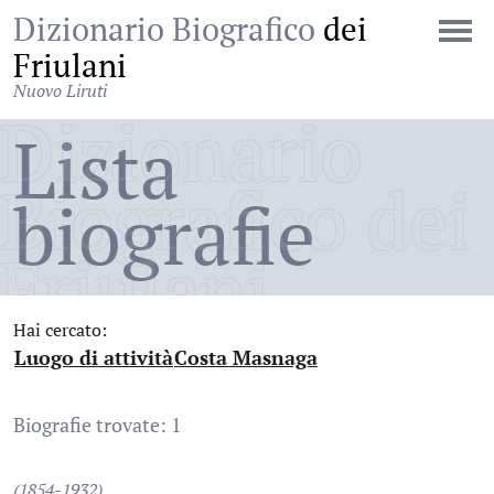
Dizionario Biografico
dei
Friulani
Nuovo Liruti
Dizionario
Lista
Biografico dei
biografie
Friulani
Hai cercato:
Luogo di attività
Costa Masnaga
:
:
Biografie trovate: 1
(1854-1932)