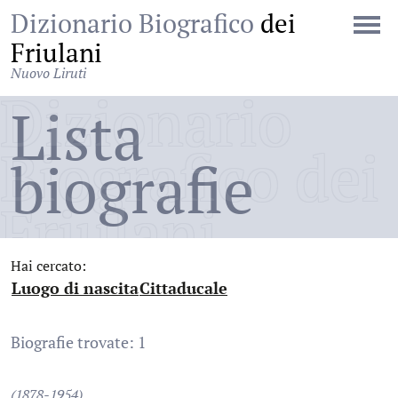
Dizionario Biografico
dei
Friulani
Nuovo Liruti
Dizionario
Lista
Biografico dei
biografie
Friulani
Hai cercato:
Luogo di nascita
Cittaducale
:
:
Biografie trovate: 1
(1878-1954)