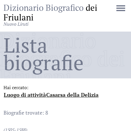
Dizionario Biografico
dei
Friulani
Nuovo Liruti
Dizionario
Lista
Biografico dei
biografie
Friulani
Hai cercato:
Luogo di attività
Casarsa della Delizia
:
:
Biografie trovate: 8
(1505-1588)