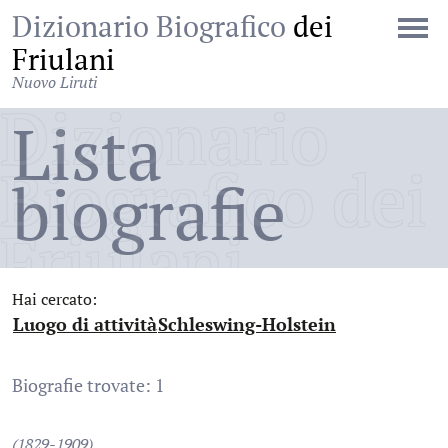
Dizionario Biografico
dei
Friulani
Nuovo Liruti
Dizionario
Lista
Biografico dei
biografie
Friulani
Hai cercato:
Luogo di attività
Schleswing-Holstein
:
:
Biografie trovate: 1
(1829-1909)