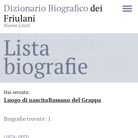
Dizionario Biografico
dei
Friulani
Nuovo Liruti
Dizionario
Lista
Biografico dei
biografie
Friulani
Hai cercato:
Luogo di nascita
Bassano del Grappa
:
:
Biografie trovate: 1
(1874-1933)