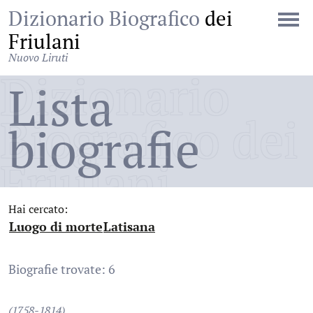
Dizionario Biografico
dei
Friulani
Nuovo Liruti
Dizionario
Lista
Biografico dei
biografie
Friulani
Hai cercato:
Luogo di morte
Latisana
:
:
Biografie trovate: 6
(1758-1814)