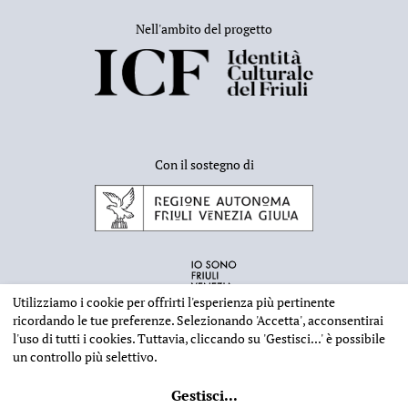
Nell'ambito del progetto
Con il sostegno di
Utilizziamo i cookie per offrirti l'esperienza più pertinente
ricordando le tue preferenze. Selezionando
'Accetta'
, acconsentirai
l'uso di tutti i cookies. Tuttavia, cliccando su
'Gestisci...'
è possibile
un controllo più selettivo.
INFORMAZIONI EDITORIALI
NOTE LEGALI
PRIVACY & COOKIES
Gestisci
...
©
2026 - Deputazione di Storia Patria per il Friuli - CF 80023560305